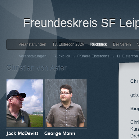
Freundeskreis SF Leip
Veranstaltungen
18. Elstercon 2026
Rückblick
Der Verein
V
→
→
→
Veranstaltungen
Rückblick
Frühere Elstercons
11. Elstercon
Christian von Aster
Chr
geb
Bio
Chri
Kur
Dreh