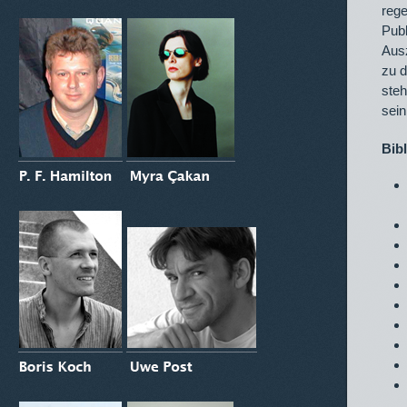
rege
Publ
Ausz
zu d
steh
sein
Bib