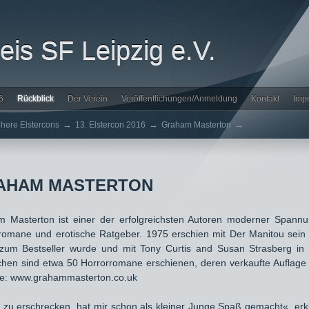
is SF Leipzig e.V.
6
Rückblick
Der Verein
Veröffentlichungen/Anmeldung
Kontakt
Imp
→
→
→
ühere Elstercons
13. Elstercon 2016
Graham Masterton
AHAM MASTERTON
 Masterton ist einer der erfolgreichsten Autoren moderner Spannun
romane und erotische Ratgeber. 1975 erschien mit Der Manitou sein
 zum Bestseller wurde und mit Tony Curtis and Susan Strasberg in 
chen sind etwa 50 Horrorromane erschienen, deren verkaufte Auflage b
e: www.grahammasterton.co.uk
 zu erschrecken, hat mir schon als kleiner Junge Spaß gemacht«, erklä