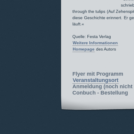
schrie
through the tulips (Auf Zehenspi
diese Geschichte erinnert. Er g
läuft.«
Quelle: Festa Verlag
Weitere Informationen
Homepage
des Autors
Flyer mit Programm
Veranstaltungsort
Anmeldung
(noch nicht 
Conbuch - Bestellung