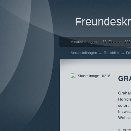
Freundeskre
Veranstaltungen
18. Elstercon 202
→
→
Veranstaltungen
Rückblick
Fr
GR
Graham
Horror
sofort
Inzwis
Websit
»Leute