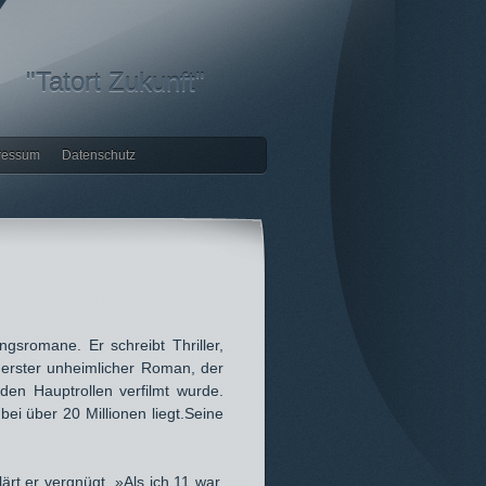
"Tatort Zukunft"
ressum
Datenschutz
gsromane. Er schreibt Thriller,
 erster unheimlicher Roman, der
den Hauptrollen verfilmt wurde.
ei über 20 Millionen liegt.Seine
rt er vergnügt. »Als ich 11 war,